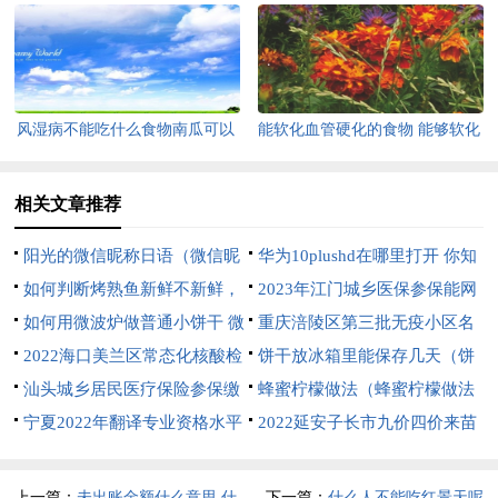
薪最高$8.3w！高中文凭即可
淑女！
风湿病不能吃什么食物南瓜可以
能软化血管硬化的食物 能够软化
吗
血管的食物
相关文章推荐
阳光的微信昵称日语（微信昵
华为10plushd在哪里打开 你知
称 日语）
如何判断烤熟鱼新鲜不新鲜，
道吗
2023年江门城乡医保参保能网
如何判断烤熟鱼新鲜不新鲜的区
如何用微波炉做普通小饼干 微
上缴费吗？
重庆涪陵区第三批无疫小区名
别
波炉怎么做普通小饼干
2022海口美兰区常态化核酸检
单公布（11月30日）
饼干放冰箱里能保存几天（饼
测时间及采样点
汕头城乡居民医疗保险参保缴
干放冰箱里能保存几天啊）
蜂蜜柠檬做法（蜂蜜柠檬做法
费方式
宁夏2022年翻译专业资格水平
腌制）
2022延安子长市九价四价来苗
考试防疫要求
公告
上一篇：
未出账金额什么意思 什
下一篇：
什么人不能吃红景天呢