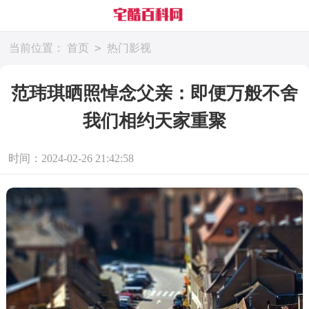
>
当前位置：
首页
热门影视
范玮琪晒照悼念父亲：即便万般不舍
我们相约天家重聚
时间：2024-02-26 21:42:58