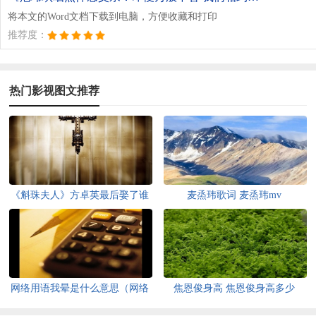
将本文的Word文档下载到电脑，方便收藏和打印
推荐度：
热门影视图文推荐
《斛珠夫人》方卓英最后娶了谁
麦烝玮歌词 麦烝玮mv
卓英的如意新娘身份揭秘
网络用语我晕是什么意思（网络
焦恩俊身高 焦恩俊身高多少
用语晕车是什么意思）