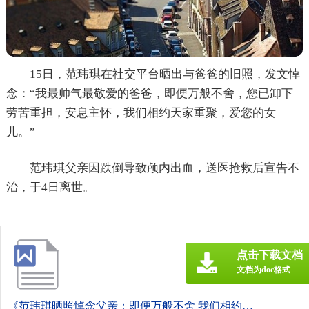
15日，范玮琪在社交平台晒出与爸爸的旧照，发文悼
念：“我最帅气最敬爱的爸爸，即便万般不舍，您已卸下
劳苦重担，安息主怀，我们相约天家重聚，爱您的女
儿。”
范玮琪父亲因跌倒导致颅内出血，送医抢救后宣告不
治，于4日离世。
点击下载文档
文档为doc格式
《范玮琪晒照悼念父亲：即便万般不舍 我们相约天家重聚.doc》