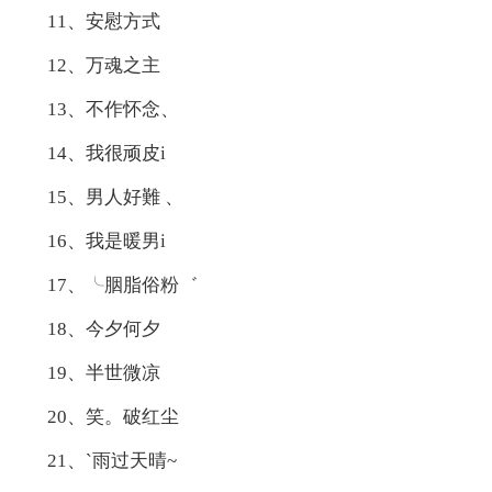
11、安慰方式
12、万魂之主
13、不作怀念、
14、我很顽皮i
15、男人好難 、
16、我是暖男i
17、╰胭脂俗粉゛
18、今夕何夕
19、半世微凉
20、笑。破红尘
21、`雨过天晴~