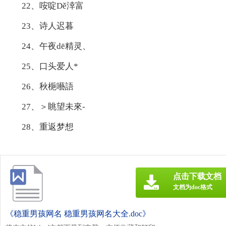
22、咹啶Dě涬富
23、诗人迟暮
24、午夜dē精灵、
25、口头爱人*
26、秋梔囈語
27、＞眺望未來-
28、重返梦想
点击下载文档
文档为doc格式
《稳重男孩网名 稳重男孩网名大全.doc》