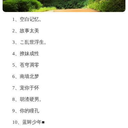
1、空白记忆。
2、故事太美
3、こ乱世浮生。
4、撩妹成性
5、苍穹凋零
6、南墙北梦
7、宠你于怀
8、胡渣硬男。
9、你的瞳孔
10、蓝眸少年■