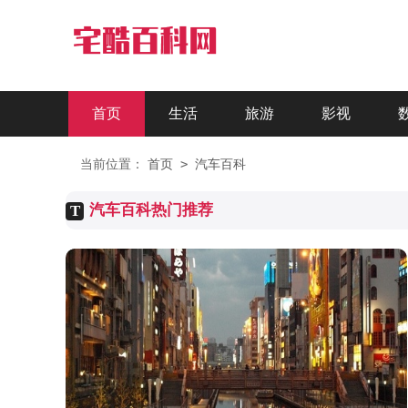
首页
生活
旅游
影视
文化
星座
热点
三农
>
当前位置：
首页
汽车百科
汽车百科热门推荐
T