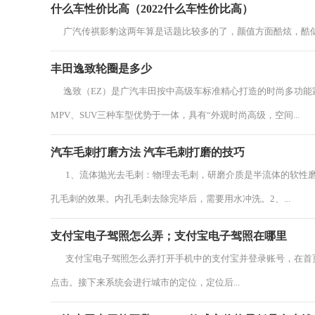
什么车性价比高（2022什么车性价比高）
广汽传祺影豹这两年算是话题比较多的了，颜值方面酷炫，酷似跑
丰田逸致轮圈是多少
逸致（EZ）是广汽丰田按中高级车标准精心打造的时尚多功能家轿
MPV、SUV三种车型优势于一体，具有“外观时尚高级，空间...
汽车毛刺打磨方法 汽车毛刺打磨的技巧
1、流体抛光去毛刺：物理去毛刺，研磨介质是半流体的软性磨
孔毛刺的效果。内孔毛刺去除完毕后，需要用水冲洗。2、...
支付宝电子驾照怎么弄；支付宝电子驾照在哪里
支付宝电子驾照怎么弄打开手机中的支付宝并登录账号，在首页
点击。接下来系统会进行城市的定位，定位后...