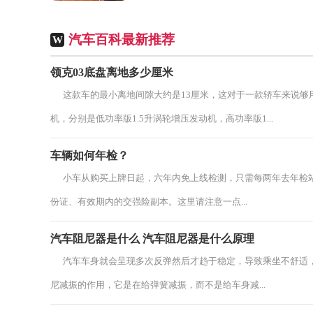
磨料流经内孔，持续研磨，从而达到去除内
孔毛刺的效果。内孔毛...
汽车百科最新推荐
W
领克03底盘离地多少厘米
这款车的最小离地间隙大约是13厘米，这对于一款轿车来说够用
机，分别是低功率版1.5升涡轮增压发动机，高功率版1...
车辆如何年检？
小车从购买上牌日起，六年内免上线检测，只需每两年去年检站
份证、有效期内的交强险副本。这里请注意一点...
汽车阻尼器是什么 汽车阻尼器是什么原理
汽车车身就会呈现多次反弹然后才趋于稳定，导致乘坐不舒适，
尼减振的作用，它是在给弹簧减振，而不是给车身减...