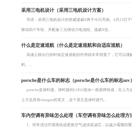
采用三电机设计（采用三电机设计方案）
导语：采用三电机设计的荣威漫威X将于今日亮相。4月23日下
驱动四个车轮，并配备三元锂动力电池组。漫威X也...
什么是定速巡航（什么是定速巡航和自适应巡航）
高速公路出行的时候定速巡航的作用就非常明显了，它可以缓解
料。...
porsche是什么车的标志（porsche是什么车的标志suv
porsche是保时捷。保时捷的LOGO是由一面盾牌组成，在上
上方还具有stuttgart的英文，这个英文是保时捷汽...
车内空调有异味怎么处理（车空调有异味怎么处理方
1、经常清洁空调系统或更换空气滤清器滤芯，以减少霉菌的繁