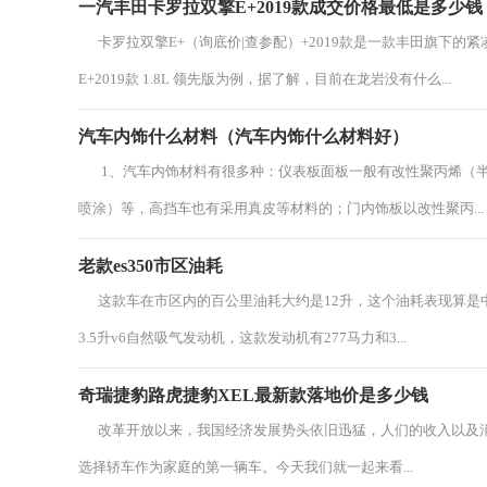
一汽丰田卡罗拉双擎E+2019款成交价格最低是多少钱
卡罗拉双擎E+（询底价|查参配）+2019款是一款丰田旗下的紧凑型
E+2019款 1.8L 领先版为例，据了解，目前在龙岩没有什么...
汽车内饰什么材料（汽车内饰什么材料好）
1、汽车内饰材料有很多种：仪表板面板一般有改性聚丙烯（半
喷涂）等，高挡车也有采用真皮等材料的；门内饰板以改性聚丙...
老款es350市区油耗
这款车在市区内的百公里油耗大约是12升，这个油耗表现算是中
3.5升v6自然吸气发动机，这款发动机有277马力和3...
奇瑞捷豹路虎捷豹XEL最新款落地价是多少钱
改革开放以来，我国经济发展势头依旧迅猛，人们的收入以及消
选择轿车作为家庭的第一辆车。今天我们就一起来看...