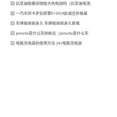
比亚迪能量回馈较大伤电池吗（比亚迪电池
6
一汽丰田卡罗拉双擎E+2019款成交价格最
7
车牌能保留多久 车牌能保留多久新规
8
porsche是什么车的标志（porsche是什么车
9
电瓶充电器的使用方法 24√电瓶充电器
10