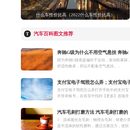
什么车性价比高（2022什么车性价比高）
汽车百科图文推荐
T
奔驰G级为什么不用空气悬挂 奔驰c
因为奔驰G级底盘偏向于运动，发动机暴躁
级有空气悬架吗
舒适性略差，所以不配备空气悬挂。...
支付宝电子驾照怎么弄；支付宝电
支付宝电子驾照怎么弄打开手机中的支付宝
驾照在哪里
并登录账号，在首页中找到【更多】选项并
点击。在全部应用界面中找到【城市服务】
并点击。接...
汽车毛刺打磨方法 汽车毛刺打磨的
1、流体抛光去毛刺：物理去毛刺，研磨介
技巧
是半流体的软性磨料，通过活塞压力，使软