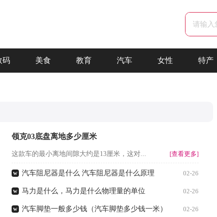
数码
美食
教育
汽车
女性
特产
领克03底盘离地多少厘米
这款车的最小离地间隙大约是13厘米，这对...
[查看更多]
汽车阻尼器是什么 汽车阻尼器是什么原理
w
02-26
马力是什么，马力是什么物理量的单位
w
02-26
汽车脚垫一般多少钱（汽车脚垫多少钱一米）
w
02-26