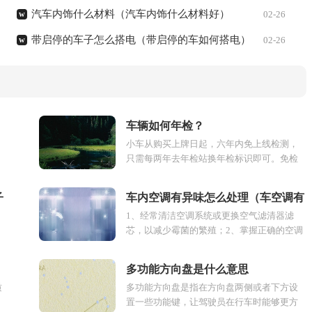
汽车内饰什么材料（汽车内饰什么材料好）
w
02-26
带启停的车子怎么搭电（带启停的车如何搭电）
w
02-26
车辆如何年检？
，
小车从购买上牌日起，六年内免上线检测，
只需每两年去年检站换年检标识即可。免检
车辆换年检标识时请记住携带行驶证、车主
身份证、有效期...
子
车内空调有异味怎么处理（车空调有
1、经常清洁空调系统或更换空气滤清器滤
异味怎么处理方法）
芯，以减少霉菌的繁殖；2、掌握正确的空调
控制器方法，一般最好在停车前五分钟关闭
空调冷拆卸旧滤芯...
多功能方向盘是什么意思
质
多功能方向盘是指在方向盘两侧或者下方设
置一些功能键，让驾驶员在行车时能够更方