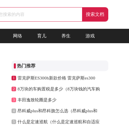
网络
育儿
养生
游戏
热门推荐
雷克萨斯ES300h新款价格 雷克萨斯es300
1
8万块的车购置税是多少（8万块钱的汽车购
2
丰田逸致轮圈是多少
3
昂科威plus和昂科旗怎么选（昂科威plus和
4
什么是定速巡航（什么是定速巡航和自适应
5