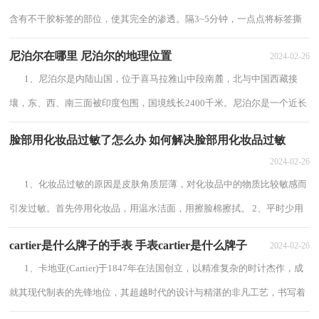
含有不干胶标签的部位，使其完全的渗透。隔3~5分钟，一点点将标签撕
下来。结果：不锈钢盆、陶瓷碗效果较好，...
尼泊尔在哪里 尼泊尔的地理位置
2024-02-26
1、尼泊尔是内陆山国，位于喜马拉雅山中段南麓，北与中国西藏接
壤，东、西、南三面被印度包围，国境线长2400千米。尼泊尔是一个近长
方形的国家，从东到西长度为885千米，从南到...
脸部用化妆品过敏了怎么办 如何解决脸部用化妆品过敏
2024-02-26
1、化妆品过敏的原因是皮肤角质层薄，对化妆品中的物质比较敏感而
引发过敏。首先停用化妆品，用温水洁面，用擦脸棉擦拭。 2、平时少用
电脑因为皮肤受到化妆品刺激过敏后悔...
cartier是什么牌子的手表 手表cartier是什么牌子
2024-02-26
1、卡地亚(Cartier)于1847年在法国创立，以精准复杂的时计杰作，成
就其现代制表的先锋地位，其超越时代的设计与精湛的非凡工艺，书写着
世界珠宝及腕表设计制作的历史，得到一...