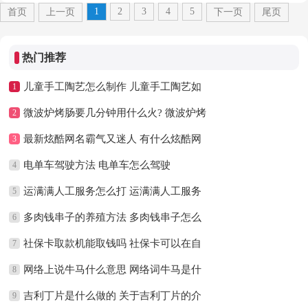
1
2
3
4
5
首页
上一页
下一页
尾页
热门推荐
儿童手工陶艺怎么制作 儿童手工陶艺如
1
微波炉烤肠要几分钟用什么火? 微波炉烤
2
最新炫酷网名霸气又迷人 有什么炫酷网
3
电单车驾驶方法 电单车怎么驾驶
4
运满满人工服务怎么打 运满满人工服务
5
多肉钱串子的养殖方法 多肉钱串子怎么
6
社保卡取款机能取钱吗 社保卡可以在自
7
网络上说牛马什么意思 网络词牛马是什
8
吉利丁片是什么做的 关于吉利丁片的介
9