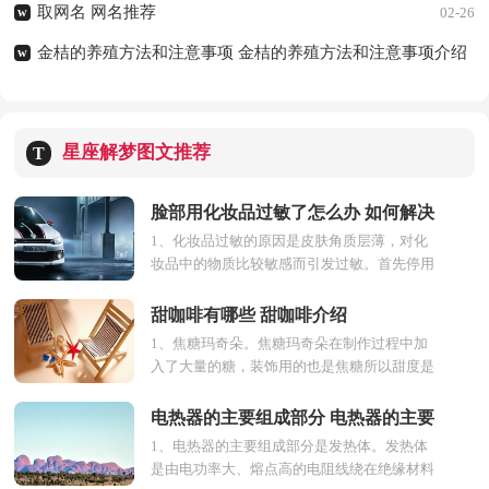
取网名 网名推荐
w
02-26
金桔的养殖方法和注意事项 金桔的养殖方法和注意事项介绍
w
02-26
星座解梦图文推荐
T
脸部用化妆品过敏了怎么办 如何解决
1、化妆品过敏的原因是皮肤角质层薄，对化
脸部用化妆品过敏
妆品中的物质比较敏感而引发过敏。首先停用
化妆品，用温水洁面，用擦脸棉擦拭。 2、平
时少用电脑...
甜咖啡有哪些 甜咖啡介绍
1、焦糖玛奇朵。焦糖玛奇朵在制作过程中加
入了大量的糖，装饰用的也是焦糖所以甜度是
最高的。2、摩卡。摩卡有多种口味，但是咖
啡里加入...
电热器的主要组成部分 电热器的主要
1、电热器的主要组成部分是发热体。发热体
组成部分介绍
是由电功率大、熔点高的电阻线绕在绝缘材料