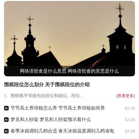
网络语投食是什么意思 网络语投食的意思是什么
围棋段位怎么划分 关于围棋段位的介绍
1、围棋棋手等级包括段位和级位。段位...
[查看更多]
节节高土养培植怎么养 节节高土养培植如何养
w
02-26
梦见和人吵架 梦见和人吵架预示着什么
w
02-26
春季冰箱调到几档合适 春天冰箱温度调到几档省电
w
02-26