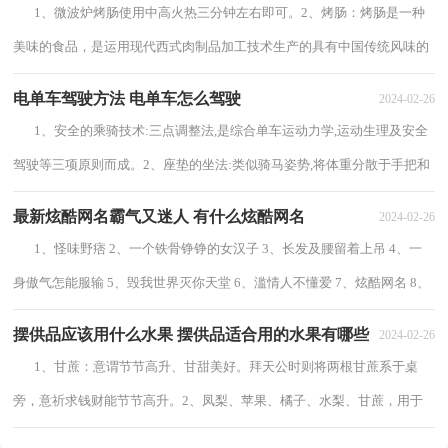
1、微波炉烤肠使用中高火热三分钟左右即可。2、烤肠：烤肠是一种
美味的食品，是运用现代西式肉制品加工技术生产的具有中国传统风味的
低温肉制品，是一种以猪肉、鸡肉、牛...
电单车驾驶方法 电单车怎么驾驶
2024-02-26
1、安全的乘骑技术:三点调整法,是综合单车运动力学,运动生理及安全
驾驶等三项原则而成。2、座垫的坐法:类似骑马姿势,将体重分散于手把和
脚踏上,不可将全部体重置于...
最新炫酷网名霸气又迷人 有什么炫酷网名
2024-02-26
1、怪味野痞 2、一个铁骨铮铮的女汉子 3、长发及腰留着上吊 4、一
身傲气怎能服输 5、毁我世界灭你天堂 6、滥情人不懂爱 7、炫酷网名 8、
烟酒不伤心 9、傲似你祖宗 1...
摆供品应该用什么水果 摆供品适合用的水果有哪些
2024-02-26
1、甘蔗：意谓节节高升、甘甜美好。拜天公时则将两根甘蔗系于桌
旁，意祈求钱财能节节高升。2、凤梨、苹果、橘子、水梨、甘蔗，用于
供奉天公、拜神、祭祀。3、香蕉、李子、...