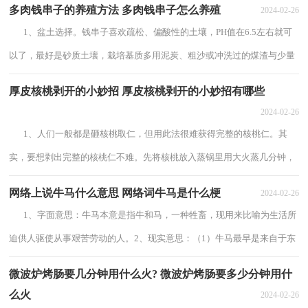
多肉钱串子的养殖方法 多肉钱串子怎么养殖
2024-02-26
1、盆土选择。钱串子喜欢疏松、偏酸性的土壤，PH值在6.5左右就可
以了，最好是砂质土壤，栽培基质多用泥炭、粗沙或冲洗过的煤渣与少量
园土混合，另外花盆也要选择有很强的通...
厚皮核桃剥开的小妙招 厚皮核桃剥开的小妙招有哪些
2024-02-26
1、人们一般都是砸核桃取仁，但用此法很难获得完整的核桃仁。其
实，要想剥出完整的核桃仁不难。先将核桃放入蒸锅里用大火蒸几分钟，
然后立即浸入冷水中冷却，取出后你会发现...
网络上说牛马什么意思 网络词牛马是什么梗
2024-02-26
1、字面意思：牛马本意是指牛和马，一种牲畜，现用来比喻为生活所
迫供人驱使从事艰苦劳动的人。2、现实意思：（1）牛马最早是来自于东
北的方言，意思是一个爱吹牛没什么能力的人。...
微波炉烤肠要几分钟用什么火? 微波炉烤肠要多少分钟用什
么火
2024-02-26