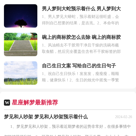
上做成的。电热器:用导体制成具有一定电热性
的...
男人梦到大蛇预示着什么 男人梦到大
1、男人梦见大蟒蛇，预示着财运很旺盛，会
蛇是好是坏呢
得到自己想要的结果，是吉兆。2、本命年的
男人梦见大蟒蛇，意味着经历很多波折，慢慢
有所收获，外表须...
碗上的商标胶怎么去除 碗上的商标胶
1、风油精去不干胶用干净且干燥的洗碗布蘸
去除技巧
取食醋，然后完全覆盖住含有不干胶标签的部
位，使其完全的渗透。隔3~5分钟，一点点将
标签撕下来...
自己生日文案 写给自己的生日句子
1、祝自己生日快乐！发发发，瘦瘦瘦，顺顺
顺，健康快乐！2、生日的烛光中摇曳一季繁
花，每一支都是祝愿，又大一岁，祝自己生日
快乐！3、我已经给自己生...
星座解梦最新推荐
W
梦见和人吵架 梦见和人吵架预示着什么
2024-02-26
1、梦见梦见和人吵架，预示着近期梦者的运势非常好，在很多事情中