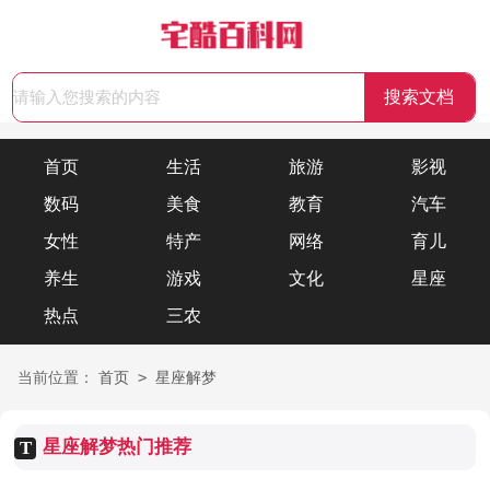
首页
生活
旅游
影视
数码
美食
教育
汽车
女性
特产
网络
育儿
养生
游戏
文化
星座
热点
三农
>
当前位置：
首页
星座解梦
星座解梦热门推荐
T