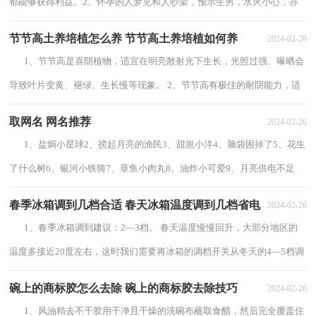
都能够获得利益。2、怀孕的人梦见和人吵架，预示生男，水火小心，亦
忌动土，动胎气。3、本命年的人梦见和人吵架...
节节高土养培植怎么养 节节高土养培植如何养
2024-02-26
1、节节高是喜阴植物，适宜在明亮散射光下生长，光照过强、曝晒会
导致叶片变黄、褪绿、生长慢等现象。 2、节节高有极佳的耐阴能力，适
合摆放在半阴的地方。 3、冬季应减少...
取网名 网名推荐
2024-02-26
1、盐焗小星球2、捞起月亮的渔民3、甜崽小洋4、脑袋困掉了5、花生
了什么树6、银河小铁骑7、章鱼小肉丸8、油炸小可爱9、月亮供电不足
10、汽水味的小盆友11、别摸我的...
春季冰箱调到几档合适 春天冰箱温度调到几档省电
2024-02-26
1、春季冰箱调到建议：2—3档。 春天温度慢慢回升，大部分地区的
温度多接近20度左右，这时我们需要将冰箱的调档开关从冬天的4—5档调
到2—3档的位置，才符合春季冷藏、冷冻...
碗上的商标胶怎么去除 碗上的商标胶去除技巧
2024-02-26
1、风油精去不干胶用干净且干燥的洗碗布蘸取食醋，然后完全覆盖住