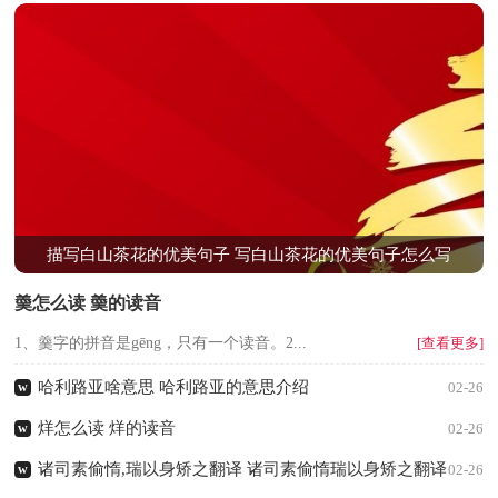
描写白山茶花的优美句子 写白山茶花的优美句子怎么写
羮怎么读 羮的读音
1、羹字的拼音是gēng，只有一个读音。2...
[查看更多]
哈利路亚啥意思 哈利路亚的意思介绍
w
02-26
烊怎么读 烊的读音
w
02-26
诸司素偷惰,瑞以身矫之翻译 诸司素偷惰瑞以身矫之翻译
w
02-26