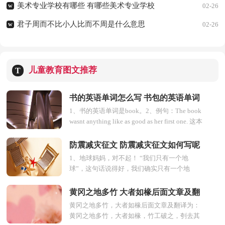
美术专业学校有哪些 有哪些美术专业学校
w
02-26
君子周而不比小人比而不周是什么意思
w
02-26
儿童教育图文推荐
T
书的英语单词怎么写 书包的英语单词
1、书的英语单词是book。2、例句：The book
怎么写
wasnt anything like as good as her first one. 这本
书远远不如她的处女作。3、书，一种重...
防震减灾征文 防震减灾征文如何写呢
1、地球妈妈，对不起！ “我们只有一个地
球”，这句话说得好，我们确实只有一个地
球，但是人们却无情地残害着地球。前段时
间，我们的地球妈妈出...
黄冈之地多竹 大者如椽后面文章及翻
黄冈之地多竹，大者如椽后面文章及翻译为：
译
黄冈之地多竹，大者如椽，竹工破之，刳去其