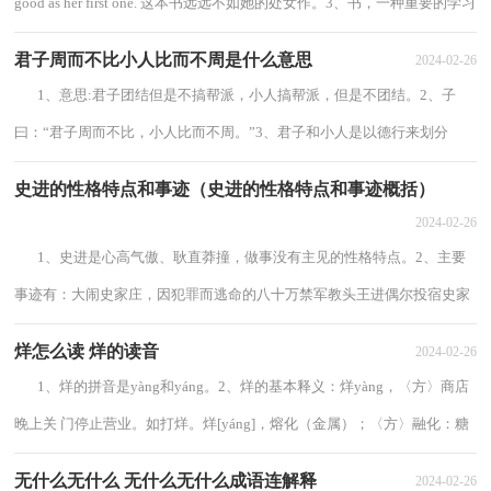
good as her first one. 这本书远远不如她的处女作。3、书，一种重要的学习
用具，古代的书原本是竹简...
君子周而不比小人比而不周是什么意思
2024-02-26
1、意思:君子团结但是不搞帮派，小人搞帮派，但是不团结。2、子
曰：“君子周而不比，小人比而不周。”3、君子和小人是以德行来划分
的，在这里孔子对君子和小人做了更具体的划...
史进的性格特点和事迹（史进的性格特点和事迹概括）
2024-02-26
1、史进是心高气傲、耿直莽撞，做事没有主见的性格特点。2、主要
事迹有：大闹史家庄，因犯罪而逃命的八十万禁军教头王进偶尔投宿史家
庄，评论史进练得只是花棒上阵无用，史进...
烊怎么读 烊的读音
2024-02-26
1、烊的拼音是yàng和yáng。2、烊的基本释义：烊yàng，〈方〉商店
晚上关 门停止营业。如打烊。烊[yáng]，熔化（金属）；〈方〉融化：糖
烊了。3、烊的笔顺是点，撇，撇，点，点，撇，横，横，横，...
无什么无什么 无什么无什么成语连解释
2024-02-26