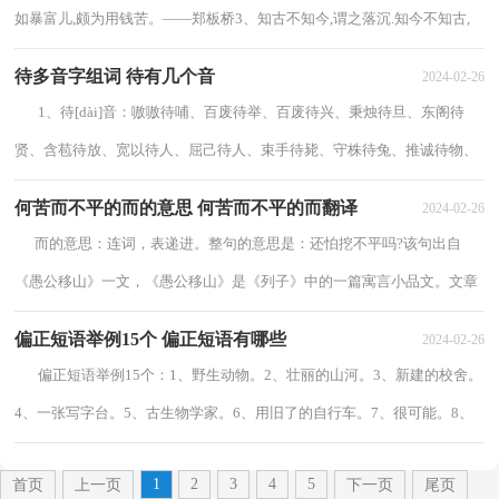
如暴富儿,颇为用钱苦。——郑板桥3、知古不知今,谓之落沉.知今不知古,
谓之盲瞽。——王充4、举一...
待多音字组词 待有几个音
2024-02-26
1、待[dài]音：嗷嗷待哺、百废待举、百废待兴、秉烛待旦、东阁待
贤、含苞待放、宽以待人、屈己待人、束手待毙、守株待兔、推诚待物、
以逸待劳、坐以待毙、整装待发、...
何苦而不平的而的意思 何苦而不平的而翻译
2024-02-26
而的意思：连词，表递进。整句的意思是：还怕挖不平吗?该句出自
《愚公移山》一文，《愚公移山》是《列子》中的一篇寓言小品文。文章
叙述了愚公不畏艰难，坚持不懈，挖山不止，最终...
偏正短语举例15个 偏正短语有哪些
2024-02-26
偏正短语举例15个：1、野生动物。2、壮丽的山河。3、新建的校舍。
4、一张写字台。5、古生物学家。6、用旧了的自行车。7、很可能。8、
三尺宽。9、彻底领悟。10、坐火车...
1
2
3
4
5
首页
上一页
下一页
尾页