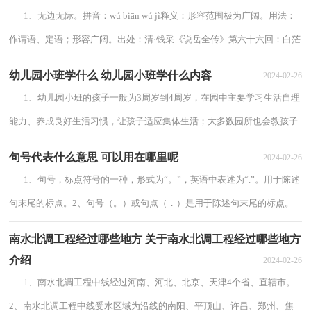
1、无边无际。拼音：wú biān wú jì释义：形容范围极为广阔。用法：
作谓语、定语；形容广阔。出处：清·钱采《说岳全传》第六十六回：白茫
茫一片无边无际，原来是太湖边上。（白...
幼儿园小班学什么 幼儿园小班学什么内容
2024-02-26
1、幼儿园小班的孩子一般为3周岁到4周岁，在园中主要学习生活自理
能力、养成良好生活习惯，让孩子适应集体生活；大多数园所也会教孩子
学习诗词、儿歌、舞蹈或者做游戏，锻炼...
句号代表什么意思 可以用在哪里呢
2024-02-26
1、句号，标点符号的一种，形式为“。”，英语中表述为“.”。用于陈述
句末尾的标点。2、句号（。）或句点（．）是用于陈述句末尾的标点。
文章内使用的时机有：（1）陈述句末尾的停顿，用句...
南水北调工程经过哪些地方 关于南水北调工程经过哪些地方
介绍
2024-02-26
1、南水北调工程中线经过河南、河北、北京、天津4个省、直辖市。
2、南水北调工程中线受水区域为沿线的南阳、平顶山、许昌、郑州、焦