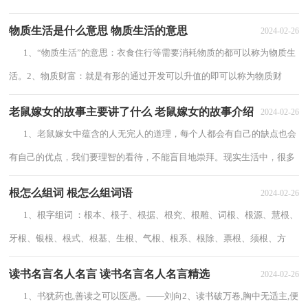
作、新乡、鹤壁、安阳、邯郸、...
物质生活是什么意思 物质生活的意思
2024-02-26
1、“物质生活”的意思：衣食住行等需要消耗物质的都可以称为物质生
活。2、物质财富：就是有形的通过开发可以升值的即可以称为物质财
富，比如土地 矿藏等等。3、造句：夫妻...
老鼠嫁女的故事主要讲了什么 老鼠嫁女的故事介绍
2024-02-26
1、老鼠嫁女中蕴含的人无完人的道理，每个人都会有自己的缺点也会
有自己的优点，我们要理智的看待，不能盲目地崇拜。现实生活中，很多
人都在一味地追求着完美，殊不知完美的未...
根怎么组词 根怎么组词语
2024-02-26
1、根字组词 ：根本、根子、根据、根究、根雕、词根、根源、慧根、
牙根、银根、根式、根基、生根、气根、根系、根除、票根、须根、方
根、祸根、根底、墙根、根治、根...
读书名言名人名言 读书名言名人名言精选
2024-02-26
1、书犹药也,善读之可以医愚。——刘向2、读书破万卷,胸中无适主,便