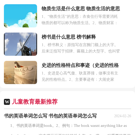
节，用代陶瓦。比屋皆然，以其价廉而工省
也。子城西北隅，雉堞圮...
物质生活是什么意思 物质生活的意思
1、“物质生活”的意思：衣食住行等需要消耗
物质的都可以称为物质生活。2、物质财富：
就是有形的通过开发可以升值的即可以称为物
质财富，...
榜书是什么意思 榜书解释
1、榜书释义：原指写在宫阙门额上的大字。
后来泛指写于招牌、匾额上的大型字。也叫擘
窠书。2、榜书，古曰“署书”，又称“擘窠大
字”。明...
史进的性格特点和事迹（史进的性格
1、史进是心高气傲、耿直莽撞，做事没有主
特点和事迹概括）
见的性格特点。2、主要事迹有：大闹史家
庄，因犯罪而逃命的八十万禁军教头王进偶尔
投宿史家庄，评...
儿童教育最新推荐
W
书的英语单词怎么写 书包的英语单词怎么写
2024-02-26
1、书的英语单词是book。2、例句：The book wasnt anything like as