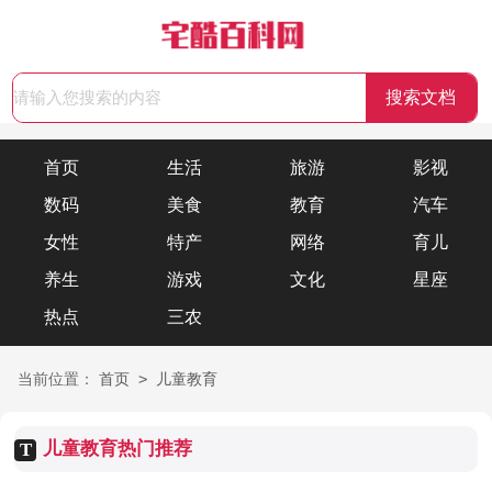
首页
生活
旅游
影视
数码
美食
教育
汽车
女性
特产
网络
育儿
养生
游戏
文化
星座
热点
三农
>
当前位置：
首页
儿童教育
儿童教育热门推荐
T