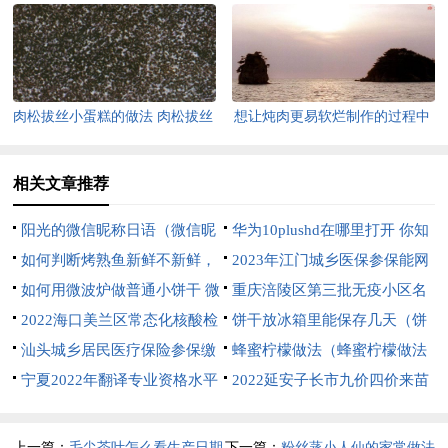
和猪肝
水泡了的补救方法
肉松拔丝小蛋糕的做法 肉松拔丝
想让炖肉更易软烂制作的过程中
小蛋糕怎么做？
可以加入 让炖肉更易软烂制作的
过程中可以加入山楂对吗
相关文章推荐
阳光的微信昵称日语（微信昵
华为10plushd在哪里打开 你知
称 日语）
如何判断烤熟鱼新鲜不新鲜，
道吗
2023年江门城乡医保参保能网
如何判断烤熟鱼新鲜不新鲜的区
如何用微波炉做普通小饼干 微
上缴费吗？
重庆涪陵区第三批无疫小区名
别
波炉怎么做普通小饼干
2022海口美兰区常态化核酸检
单公布（11月30日）
饼干放冰箱里能保存几天（饼
测时间及采样点
汕头城乡居民医疗保险参保缴
干放冰箱里能保存几天啊）
蜂蜜柠檬做法（蜂蜜柠檬做法
费方式
宁夏2022年翻译专业资格水平
腌制）
2022延安子长市九价四价来苗
考试防疫要求
公告
上一篇：
毛尖茶叶怎么看生产日期
下一篇：
粉丝蒸小人仙的家常做法