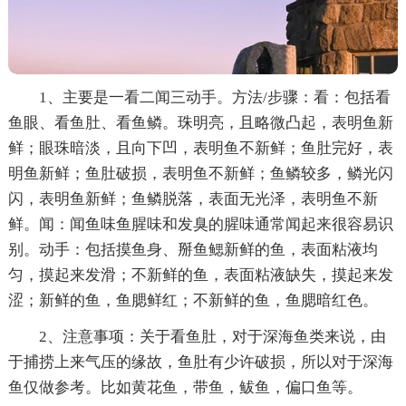
1、主要是一看二闻三动手。方法/步骤：看：包括看
鱼眼、看鱼肚、看鱼鳞。珠明亮，且略微凸起，表明鱼新
鲜；眼珠暗淡，且向下凹，表明鱼不新鲜；鱼肚完好，表
明鱼新鲜；鱼肚破损，表明鱼不新鲜；鱼鳞较多，鳞光闪
闪，表明鱼新鲜；鱼鳞脱落，表面无光泽，表明鱼不新
鲜。闻：闻鱼味鱼腥味和发臭的腥味通常闻起来很容易识
别。动手：包括摸鱼身、掰鱼鳃新鲜的鱼，表面粘液均
匀，摸起来发滑；不新鲜的鱼，表面粘液缺失，摸起来发
涩；新鲜的鱼，鱼腮鲜红；不新鲜的鱼，鱼腮暗红色。
2、注意事项：关于看鱼肚，对于深海鱼类来说，由
于捕捞上来气压的缘故，鱼肚有少许破损，所以对于深海
鱼仅做参考。比如黄花鱼，带鱼，鲅鱼，偏口鱼等。