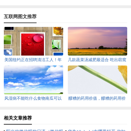
互联网图文推荐
美国纽约正在招聘清洁工人！年
几款蔬菜汤减肥最适合 吃出窈窕
薪最高$8.3w！高中文凭即可
淑女！
风湿病不能吃什么食物南瓜可以
醪糟的药用价值，醪糟的药用价
吗
值是什么
相关文章推荐